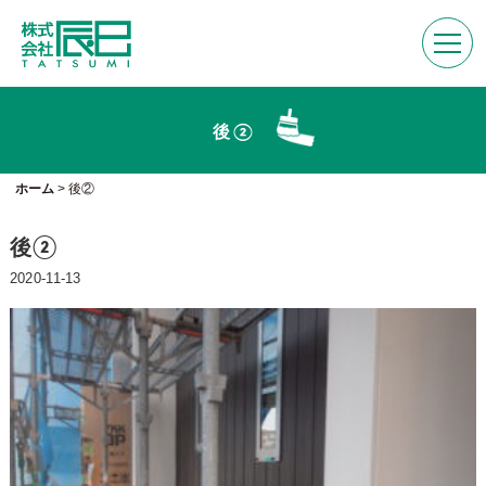
後②
ホーム
>
後②
後②
2020-11-13