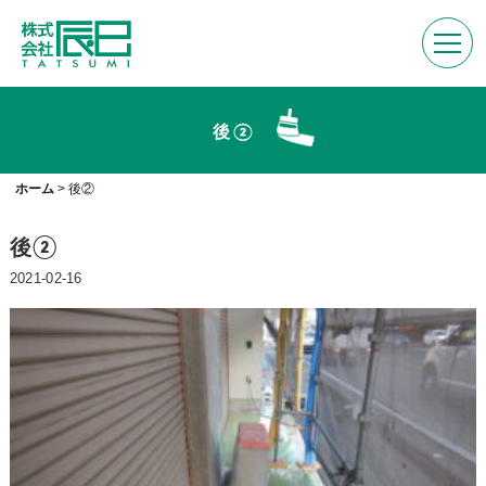
後②
ホーム
>
後②
後②
2021-02-16