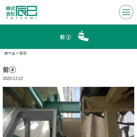
前④
ホーム
>
前④
前④
2020-12-12