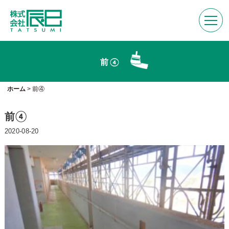
前④
ホーム
>
前④
前④
2020-08-20