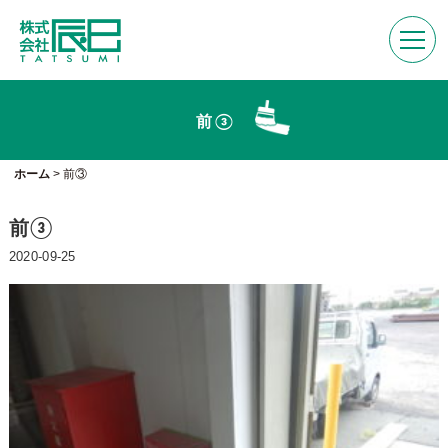
前③
ホーム
>
前③
前③
2020-09-25