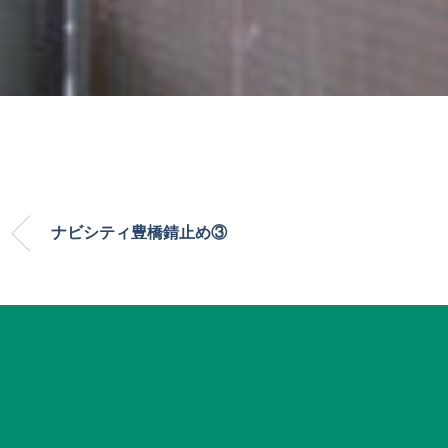
ナビシティ豊橋錆止め③