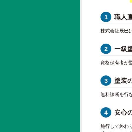
1
職人
株式会社辰巳
2
一級
資格保有者が
3
塗装
無料診断を行
4
安心
施行して終わ