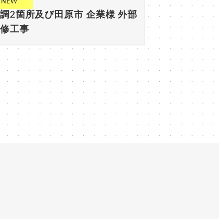
NEW
26-08-04
調2箇所及び田原市 企業様 外部
改修工事